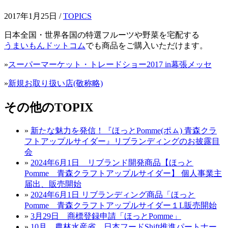
2017年1月25日 /
TOPICS
日本全国・世界各国の特選フルーツや野菜を宅配する
うまいもんドットコム
でも商品をご購入いただけます。
»
スーパーマーケット・トレードショー2017 in幕張メッセ
»
新規お取り扱い店(敬称略)
その他のTOPIX
»
新たな魅力を発信！『ほっとPomme(ポㇺ) 青森クラ
フトアップルサイダー』リブランディングのお披露目
会
»
2024年6月1日 リブランド開発商品【ほっと
Pomme 青森クラフトアップルサイダー】 個人事業主
届出、販売開始
»
2024年6月1日 リブランディング商品「ほっと
Pomme 青森クラフトアップルサイダー１L販売開始
»
3月29日 商標登録申請「ほっとPomme」
»
10月 農林水産省 日本フードShift推進パートナー