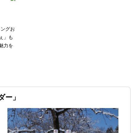
ィングお
ぇ」も
魅力を
ダー
」