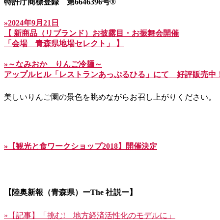
特許庁商標登録 第6646396号®
»2024年9月21日
【 新商品（リブランド）お披露目・お振舞会開催
「会場 青森県地場セレクト」 】
»～なみおか りんご冷麺～
アップルヒル「レストランあっぷるひる」にて 好評販売中
美しいりんご園の景色を眺めながらお召し上がりください。
»【観光と食ワークショップ2018】開催決定
【陸奥新報（青森県）ーThe 社説ー】
»【記事】「挑む! 地方経済活性化のモデルに」